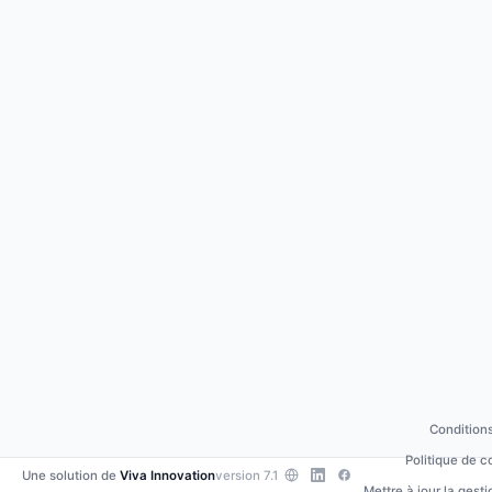
Conditions
Politique de c
Une solution de
Viva Innovation
version 7.1
Mettre à jour la gest